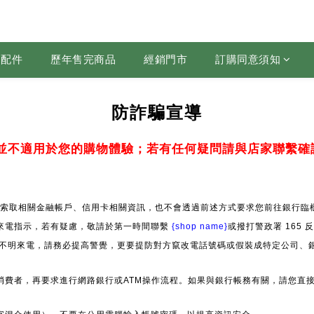
配件
歷年售完商品
經銷門市
訂購同意須知
防詐騙宣導
並不適用於您的購物體驗；若有任何疑問請與店家聯繫確
索取相關金融帳戶、信用卡相關資訊，也不會透過前述方式要求您前往銀行臨櫃
來電指示，若有疑慮，敬請於第一時間聯繫
{shop name}
或撥打警政署 165
」等不明來電，請務必提高警覺，更要提防對方竄改電話號碼或假裝成特定公司、
消費者，再要求進行網路銀行或ATM操作流程。如果與銀行帳務有關，請您直