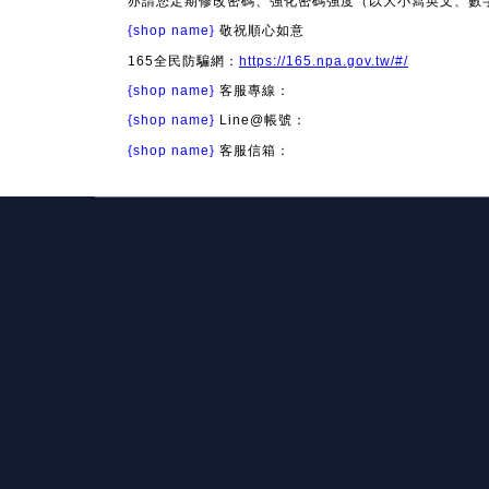
亦請您定期修改密碼、強化密碼強度（以大小寫英文、數
{shop name}
敬祝順心如意
165全民防騙網：
https://165.npa.gov.tw/#/
{shop name}
客服專線：
{shop name}
Line@帳號：
{shop name}
客服信箱：