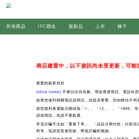
所有商品
IFC聯名
最新品
上衣
褲子
商店建置中，以下資訊尚未受更新，可能
親愛的顧客您好
{shop name}
不會以任何名義、理由透過簡訊、電話向您
如果您接到相關電話或簡訊，請提高警覺，切勿輕信不明
當您接到來電顯示開頭為「+」、「+2」、」「+886
請或簡訊，也請不要點選。
常見詐騙手法如「重複下單」、「誤設分期付款」以取信
料等，也請您直接拒絕，降低詐騙的風險。