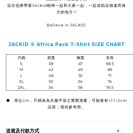
這次也將帶著JAcKid精神一起和大家一起，一起攻陷這個遠而偉
大的地方 !!
Believe in JACKID
JACKID ® Africa Pack T-Shirt SIZE CHART
尺碼
肩寬
胸寬
衣長
S
38
47
66.5
M
43
49
69
L
46
52
71
XL
50
54
74
2XL
54
56
76.5
● 單位cm，尺碼表為衣服平放之實際測量，可能會有+/-1~2cm
誤差，僅供參考用。
送貨及付款方式