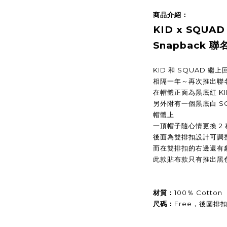
商品介紹：
KID x SQUAD 
Snapback 
KID 和 SQUAD 
相隔一年～再次推出聯
在帽體正面為黑底紅 KID
另外附有一個黑底白 S
帽體上
一頂帽子隨心情更換 2
後面為雙排扣設計可調
而在雙排扣的右邊還有象
此款貼布款只有推出黑
材質：
100％ Cotton
尺碼：
Free，後圍排