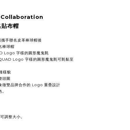
Collaboration
聯名貼布帽
繼上回攜手聯名皮革棒球帽後
名棒球
帽
 Logo 字
樣的圓形魔鬼氈
QUAD
Logo 字
樣的圓形魔鬼氈可氈黏至
 種樣貌
整頭圍
徵雙品牌合作的 Logo 重疊設計
色。
扣可調整大小。