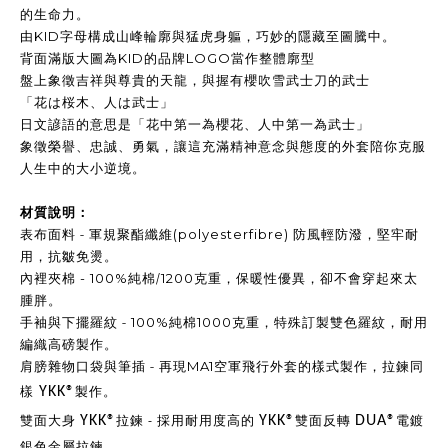
的生命力
。
字母構成
山峰輪廓與猛虎身軀，巧妙的隱藏至圖騰中。
由KID
背面滿版大圖
的品牌
當作整體廓型
為KID
LOGO
盤上象徵吉祥與尊貴的天龍，與握有櫻吹雪武士刀的武士
「花は桜木、人は武士」
日文諺語的意思是「花中第一為櫻花、人中第一為武士」
象徵榮譽、忠誠、勇氣，讓這充滿精神意念與態度的外套陪你克服
人生中的大小逆境。
材質說明：
表布面料 -
軍規聚酯纖維
防風輕防潑，堅牢耐
(polyesterfibre)
用，抗皺免燙。
內裡夾棉
純棉/
克重，保暖性優異，卻不會穿起來太
- 100%
1200
腫胖。
手袖與下擺羅紋 -
純棉
克重，特殊訂製雙色羅紋，耐用
100%
1000
編織高磅製作。
肩膀雜物口袋與筆插 -
再現
空軍飛行外套的樣式製作，拉鍊同
MA1
樣
製作。
YKK®
雙面大身
拉鍊
YKK®
YKK®
DUA®
- 採用耐用度高的
雙面反轉
電鍍
銀色金屬拉鍊。