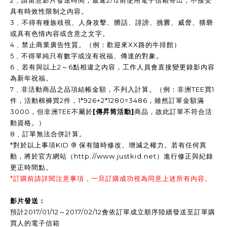
2﹑請留意影片發送時間，最遲2/12前使用電子信箱寄出，不接受
具有時效性限制之內容。
3﹑不得有種族歧視、人身攻擊、髒話、誹謗、挑釁、威脅、猥褻
或具有色情內容或含意之文字。
4﹑禁止商業廣告性質。（例：歡迎來XX路的牛排館）
5﹑不得單純只有數字或沒有祝福、傳達的對象。
6﹑若有與以上2～6點相違之內容，工作人員會直接變更錄影內容
為新年祝福。
7﹑非活動商品之品項結帳金額，不列入計算。（例：非洲TEE買1
件，活動棉褲買2件，1*926+2*1280=3486，雖然訂單金額滿
3000，但非洲TEE不屬於
[傳昇筒活動]
商品，故此訂單不符合活
動資格。）
8﹑訂單無法合併計算。
*對於以上事項KID ® 保有隨時修改、增減之權力。若有任何異
動，將於官方網站（http://www.justkid.net）進行修正與紀錄
更正時間點。
*訂購前請詳閱注意事項，一旦訂購成功視為同意上述所有內容。
影片發送：
預計2017/01/12～2017/02/12會依訂單成立順序陸續發送至訂單購
買人的電子信箱