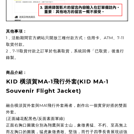
其他事項：
1﹑活動期間官方網站只開放三種付款方式：信用卡、ATM、7-11
取貨付款。
2﹑7-11取貨付款之訂單於包裹取貨，系統回傳「已取貨」後進行
錄製。
商品介紹：
橫須賀
飛行外套
KID
MA-1
(KID MA-1
Souvenir Flight Jacket)
融合橫須賀外套與
飛行外套兩者，創作出一個實穿好搭的雙面
MA1
外套。
正面繡花配黑色
反面素面軍綠
(
/
)
正面右胸口圖騰分別為
翔鷹與富士山，象徵勇猛、不朽、至高無上
而左胸口的圖騰，
猛虎象徵勇敢、堅強，
而竹子四季長青
展現
頑強