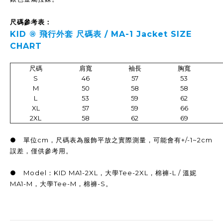
尺碼參考表：
KID ®
飛行外套
尺碼表 /
MA-1 Jacket SIZE
CHART
尺碼
肩寬
袖長
胸寬
S
46
57
53
M
50
58
58
L
53
59
62
XL
57
59
66
2XL
58
62
69
● 單位cm，尺碼表為服飾平放之實際測量，可能會有+/-1~2cm
誤差，僅供參考用。
● Model：KID MA1-2XL，大學Tee-2XL，棉褲-L / 溫妮
MA1-M，大學Tee-M，棉褲-S。