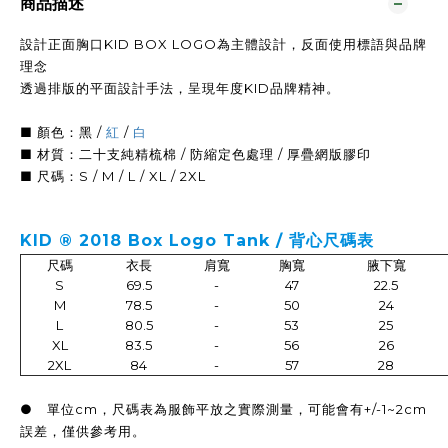
商品描述
設計正面胸口KID BOX LOGO為主體設計，反面使用標語與品牌
理念
透過排版的平面設計手法，呈現年度KID品牌精神。
■ 顏色：黑 /
紅
/
白
■ 材質：二十支純精梳棉 / 防縮定色處理 / 厚疊網版膠印
■ 尺碼：S / M / L / XL / 2XL
KID ® 2018 Box Logo Tank / 背心尺
碼表
尺碼
衣長
肩寬
胸寬
腋下寬
S
69.5
-
47
22.5
M
78.5
-
50
24
L
80.5
-
53
25
XL
83.5
-
56
26
2XL
84
-
57
28
● 單位cm，尺碼表為服飾平放之實際測量，可能會有+/-1~2cm
誤差，僅供參考用。