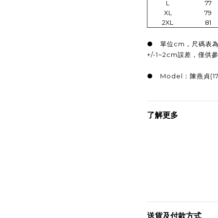
L
77
XL
79
2XL
81
● 單位cm，尺碼表
+/-1~2cm誤差，僅供
● Model：陳燕貞(170,
了解更多
送貨及付款方式