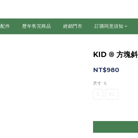
配件
歷年售完商品
經銷門市
訂購同意須知
KID ® 方塊
NT$980
尺寸
: S
S
XL