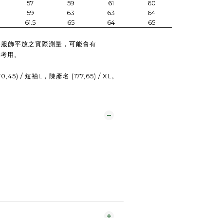
57
59
61
60
59
63
63
64
61.5
65
64
65
為服飾平放之實際測量，可能會有
參考用。
45) / 短袖L，陳彥名 (177,65) / XL。