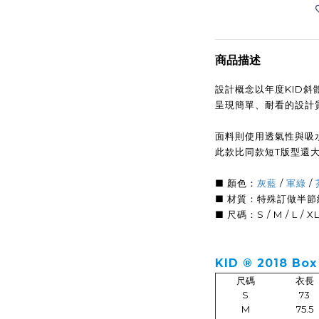
商品描述
設計概念以年度KID斜
呈現簡單、耐看的設計
面料則使用透氣性與吸
此款比同款短T版型還大
■ 顏色：
灰藍
/
軍綠
/
■ 材質：特殊訂做半節
■ 尺碼：S / M / L / XL
KID ® 2018 Bo
尺碼
衣長
S
73
M
75.5