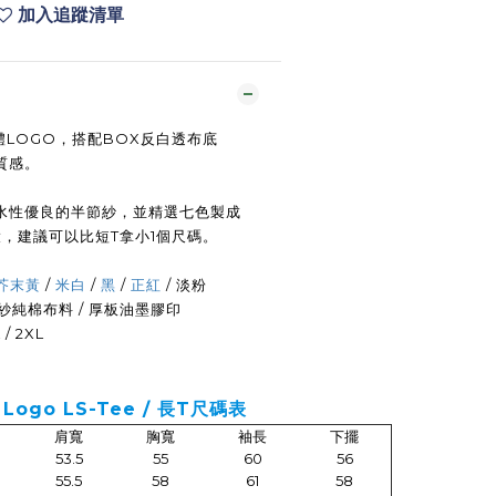
加入追蹤清單
體LOGO，搭配BOX反白透布底
質感。
水性優良的半節紗，並精選七色製成
，建議可以比短T拿小1個尺碼。
芥末黃
/
米白
/
黑
/
正紅
/ 淡粉
紗純棉布料 / 厚板油墨膠印
 / 2XL
x Logo LS-Tee / 長T尺
碼表
肩寬
胸寬
袖長
下擺
53.5
55
60
56
55.5
58
61
58