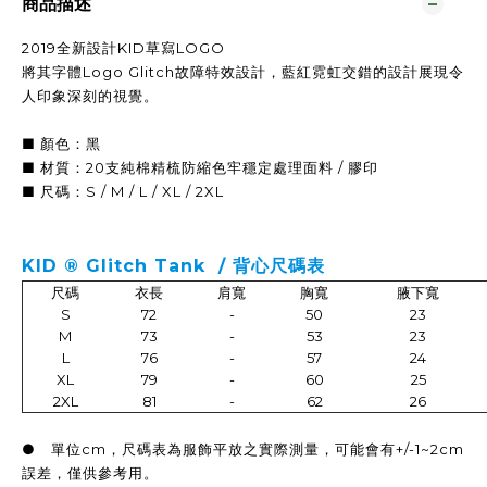
商品描述
2019全新設計KID草寫LOGO
將其字體Logo Glitch故障特效設計，藍紅霓虹交錯的設計展現令
人印象深刻的視覺。
■ 顏色：黑
■ 材質：20支純棉精梳防縮色牢穩定處理面料 / 膠印
■ 尺碼：S / M / L / XL / 2XL
KID ® Glitch Tank / 背心尺
碼表
尺碼
衣長
肩寬
胸寬
腋下寬
S
72
-
50
23
M
73
-
53
23
L
76
-
57
24
XL
79
-
60
25
2XL
81
-
62
26
● 單位cm，尺碼表為服飾平放之實際測量，可能會有+/-1~2cm
誤差，僅供參考用。