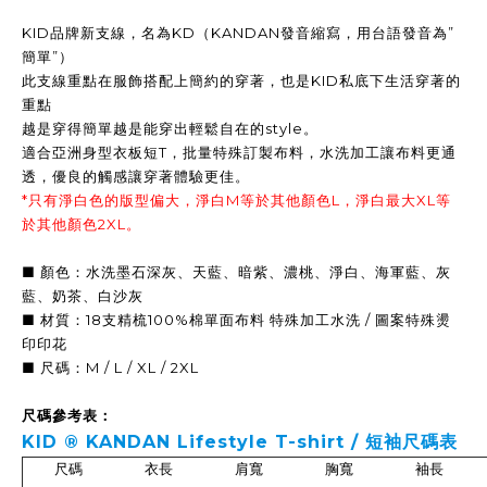
KID品牌新支線，名為KD（KANDAN發音縮寫，用台語發音為”
簡單”）
此支線重點在服飾搭配上簡約的穿著，也是KID私底下生活穿著的
重點
越是穿得簡單越是能穿出輕鬆自在的style。
適合亞洲身型衣板短T，批量特殊訂製布料，水洗加工讓布料更通
透，優良的觸感讓穿著體驗更佳。
*只有淨白色的版型偏大，淨白M等於其他顏色L，淨白最大XL等
於其他顏色2XL。
■ 顏色：水洗墨石深灰、天藍、暗紫、濃桃、淨白、海軍藍、灰
藍、奶茶、白沙灰
■ 材質：18支精梳100%棉單面布料 特殊加工水洗 / 圖案特殊燙
印印花
■ 尺碼：M / L / XL / 2XL
尺碼參考表：
KID ® KANDAN Lifestyle T-shirt / 短袖
尺碼表
尺碼
衣長
肩寬
胸寬
袖長