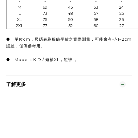
-
-
-
-
-
M
69
45
53
24
L
73
48
57
25
XL
75
50
58
26
2XL
77
52
60
27
● 單位cm，尺碼表為服飾平放之實際測量，可能會有+/-1~2cm
誤差，僅供參考用。
● Model：KID / 短袖XL，短褲L。
了解更多