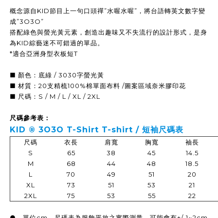
概念源自KID節目上一句口頭禪”水喔水喔”，將台語轉英文數字變
成”3O3O”
搭配綠色與螢光黃元素，創造出趣味又不失流行的設計形式，是身
為KID綜藝迷不可錯過的單品。
*適合亞洲身型衣板短T
■ 顏色：底綠 / 3030字螢光黃
■ 材質：20支精梳100%棉單面布料 /圖案區域奈米膠印花
■ 尺碼：S / M / L / XL / 2XL
尺碼參考表：
KID ® 3O3O T-Shirt T-shirt / 短袖
尺碼表
尺碼
衣長
肩寬
胸寬
袖長
S
65
38
45
14.5
M
68
44
48
18.5
L
70
49
51
20
XL
73
51
53
21
2XL
75
53
55
22
● 單位cm，尺碼表為服飾平放之實際測量，可能會有+/-1~2cm