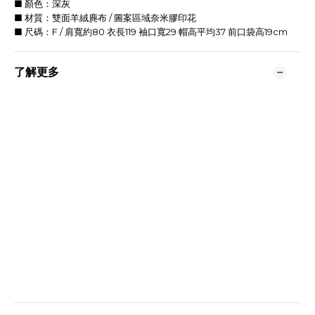
■ 顏色：深灰
■ 材質：雙面羊絨麂布 / 圖案區域奈米膠印花
■ 尺碼：F / 肩寬約80 衣長119 袖口寬29 帽高平均37 前口袋高19cm
了解更多