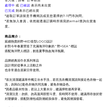
登入後，請看 "訂單狀態"
處理中
或
已確認
表示尚未出貨
已完成
則表示已經出貨
*超取訂單請留意手機簡訊或至您選擇的7-11門市詢問。
*
若無加入會員，依然能透過訂購時所填寫的email查詢出貨進
度。
商品簡介：
延續熱賣的野+KID造型LOGO設計
針對今年春夏營造了充滿海洋印象的 " 野+SEA " 標誌
搭配海洋野人標語，創造夏季熱血海洋氛圍。
品牌經典浴巾衣系列單品
設計用於從事水上活動之外
也非常適合居家日常使用。
*首次清潔建議單件獨立冷水手洗，若丟洗衣機清潔請與接近色衣物一起
洗，勿與白(淺)色衣物共同洗滌，避免衣物染色。
*因產品吸水性強，若沾上大量水分，建議擰乾後再穿著。
*清潔注意：勿烘、勿高溫局部熨斗燙、長時間不使用，建議用存放於密
封塑膠袋，搭配防潮包或防潮紙張保存，避免因潮濕發霉。