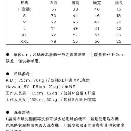
尺碼
衣長
肩寬
胸寬
袖長
F(童裝)
54
38
40
16
S
70
44
46
18
M
72
46
49
20
L
74
49
51
22
XL
76
52
53
23
XXL
78
55
56
25
● 單位cm，尺碼表為服飾平放之實際測量，可能會有+/-1~2cm
誤差，僅供參考用。
● 尺碼參考：
KID ( 175cm , 70kg ) / 短袖XL舒適 XXL寬鬆
Hawaii ( 5Y , 118cm , 21kg ) / 童裝F
工作人員男 ( 165cm , 62kg ) / 短袖M合適 L舒適
工作人員女 ( 152cm , 50kg ) / 短袖S合適 M寬鬆
● 洗滌建議：
1.請將衣服先翻面再洗滌可減少起毛球的機率，若是使用洗衣機，
也先將衣服翻面再丟入洗衣機，可減少衣服正面圖案與其他衣物摩