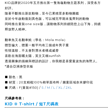
KID品牌於2020年五月推出第一隻海龜動物主題系列，深受各方
好評。
隨著不斷推出新款動物，至今已累積眾多動物圖鑑
並於今年啟動復刻異色版，可以補完早期未蒐齊到的動物
同時推出童裝one size版，讓動物系列持續陪您上山下海，持續
釋放野人精神。
翻車魚又名翻車魨（學名：Mola mola）
體型偏大，體重一般平均有三個成年男子重
性情溫順，不太會對潛水者構成威脅
喜歡在海面曬太陽，英文又稱sunfish
透過圖像的描繪與標語的設計，你我都是喜愛曼波魚的海野人。
*適合亞洲身型衣板
■ 顏色：黑
■ 材質：20支精梳100%棉單面布料 / 圖案區域奈米膠印花
■ 尺碼：F(童裝#150) /
S / M / L / XL / 2XL
尺碼參考表：
KID ® T-shirt / 短T
尺碼表