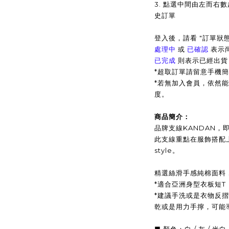
3. 點選中間由左而右
史訂單
登入後，請看 "訂單狀態
處理中
或
已確認
表示
已完成
則表示已經出貨
*超取訂單請留意手機簡
*
若無加入會員，依然能
度。
商品簡介：
品牌支線KANDAN，即為
此支線重點在服飾搭配
style。
精選絲滑手感純棉面料
*適合亞洲身型衣板短T
*建議手洗或是衣物反
乾或是用力手擰，可能