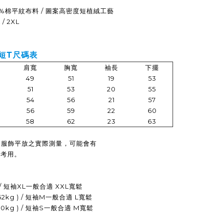
0%棉平紋布料 / 圖案高密度短植絨工藝
 / 2XL
 短T
尺碼表
肩寬
胸寬
袖長
下擺
49
51
19
53
51
53
20
55
54
56
21
57
56
59
22
60
58
62
23
63
為服飾平放之實際測量，可能會有
參考用。
g ) / 短袖XL一般合適 XXL寬鬆
 62kg ) / 短袖M一般合適 L寬鬆
 50kg ) / 短袖S一般合適 M寬鬆