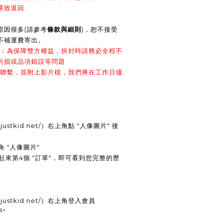
導致退回
原因很多(請參考
條款與細則
)，恕不接受
不補運費寄出。
影：為保障雙方權益，拆封時請務必全程不
污損或品項錯誤等問題
們聯繫，並附上影片檔，我們將在工作日儘
w.justkid.net/）右上角點 "人像圖片" 後
角 "人像圖片"
數起來第4個 "訂單"，即可看到您完整的歷
w.justkid.net/）右上角登入會員
戶"