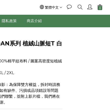
繁體中文
隱私政策
商店介紹
NDAN系列 植絨山脈短T 白
00%棉平紋布料 / 圖案高密度短植絨
L / 2XL
錄影：為保障雙方權益，拆封時請務
如有缺件、污損或品項錯誤等問題
我們聯繫，並附上影片檔，我們將在
謝。