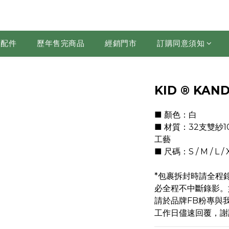
配件
歷年售完商品
經銷門市
訂購同意須知
KID ® KA
■ 顏色：白
■ 材質：32支雙紗1
工藝
■ 尺碼：S / M / L / X
*包裹拆封時請全程
必全程不中斷錄影。
請於品牌FB粉專與
工作日儘速回覆，謝