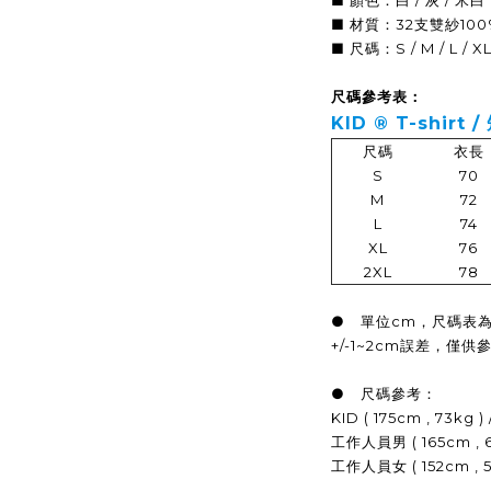
■ 顏色：白 / 灰 / 米白
■ 材質：32支雙紗10
■ 尺碼：S / M / L / XL
尺碼參考表：
KID ® T-shirt /
尺碼
衣長
S
70
M
72
L
74
XL
76
2XL
78
● 單位cm，尺碼表
+/-1~2cm誤差，僅供
● 尺碼參考：
KID ( 175cm , 73k
工作人員男 ( 165cm ,
工作人員女 ( 152cm ,