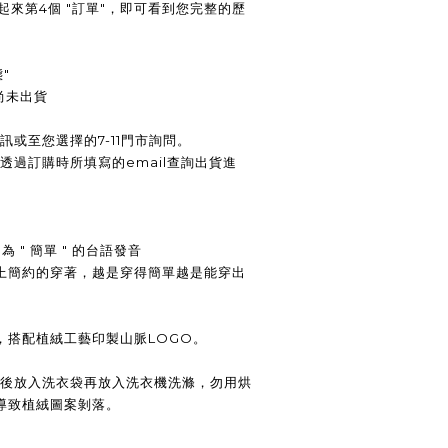
數起來第4個 "訂單"，即可看到您完整的歷
"
尚未出貨
訊或至您選擇的7-11門市詢問。
透過訂購時所填寫的email查詢出貨進
 " 簡單 " 的台語發音
上簡約的穿著，越是穿得簡單越是能穿出
，搭配植絨工藝印製山脈LOGO。
摺後放入洗衣袋再放入洗衣機洗滌，勿用烘
導致植絨圖案剝落。