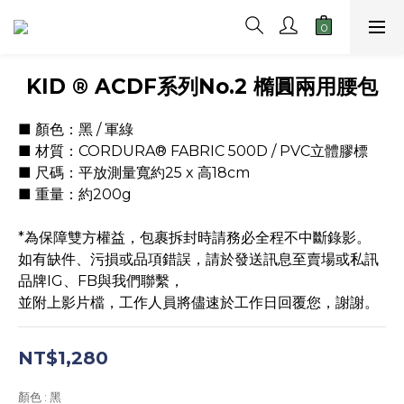
KID ® ACDF系列No.2 橢圓兩用腰包
■ 顏色：黑 / 軍綠
■ 材質：CORDURA® FABRIC 500D / PVC立體膠標
■ 尺碼：平放測量寬約25 x 高18cm  
■ 重量：約200g
*為保障雙方權益，包裹拆封時請務必全程不中斷錄影。
如有缺件、污損或品項錯誤，請於發送訊息至賣場或私訊
品牌IG、FB與我們聯繫，
並附上影片檔，工作人員將儘速於工作日回覆您，謝謝。
NT$1,280
顏色
: 黑