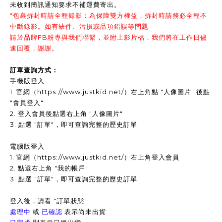
未收到簡訊通知要求不補運費寄出。
*包裹拆封時請全程錄影：為保障雙方權益，拆封時請務必全程不
中斷錄影。如有缺件、污損或品項錯誤等問題
請於品牌FB粉專與我們聯繫，並附上影片檔，我們將在工作日儘
速回覆，謝謝。
訂單查詢方式：
手機版登入
1. 官網（https://www.justkid.net/）右上角點 "人像圖片" 後點
"會員登入"
2. 登入會員後點選右上角 "人像圖片"
3.
點選 "訂單"，即可查詢完整的歷史訂單
電腦版登入
1. 官網（https://www.justkid.net/）右上角登入會員
2. 點選右上角 "我的帳戶"
3. 點選 "訂單"，即可查詢完整的歷史訂單
登入後，請看 "訂單狀態"
處理中
或
已確認
表示尚未出貨