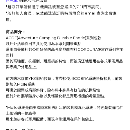
已完成
則表示已經出貨
*超取訂單請留意手機簡訊或至您選擇的7-11門市詢問。
*
若無加入會員，依然能透過訂購時所填寫的email查詢出貨進
度。
商品簡介：
ACDF(Adventure Camping Durable Fabric)系列包款
以戶外活動與日常共同使用為本系列開發重點
選用由美國杜邦公司研發的高強度尼龍布料CORDURA®當作系列主要
面料
因其高強度、抗撕裂、耐磨損的特性，而被廣泛地運用在各式軍需用品
與專業戶外用品上。
前方防水膠條YKK戰術拉鍊，背帶扣使用COBRA系統快拆扣具，前袋
則加入Molle系統
可掛於腰間或肩部斜背，除布料本身具有較佳的抗撕裂性
便於外出攜帶隨身小物以及輕量化都是實用機能的考量重點。
*Molle系統是由美國陸軍所設計出的裝具模塊化系統，特色是裝備包件
上佈滿的一條織帶
用來加掛各式軍用配備，而現今常運用在戶外包袋上。