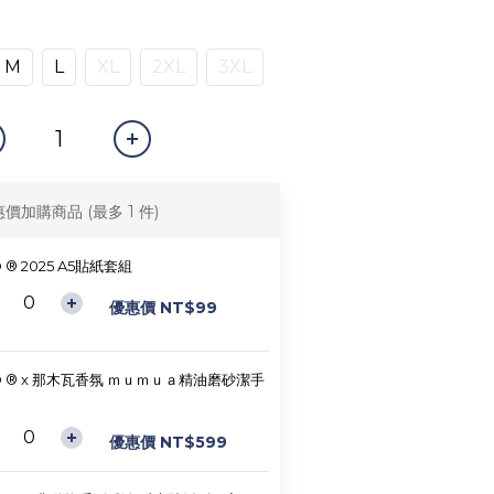
M
L
XL
2XL
3XL
惠價加購商品
(最多 1 件)
D ® 2025 A5貼紙套組
優惠價 NT$99
D ® x 那木瓦香氛 ｍｕｍｕａ精油磨砂潔手
優惠價 NT$599