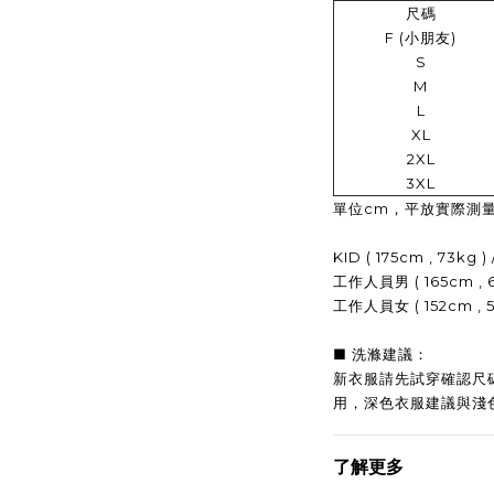
尺碼
F (小朋友)
S
M
L
XL
2XL
3XL
單位cm，平放實際測量
KID ( 175cm , 73kg ) 
工作人員男 ( 165cm , 62
工作人員女 ( 152cm , 50
■ 洗滌建議：
新衣服請先試穿確認尺
用，
深色衣服建議與淺
了解更多