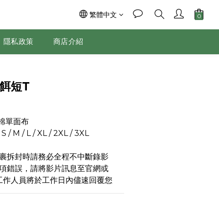
繁體中文
隱私政策
商店介紹
立即購買
魚餌短T
%棉單面布
 M / L / XL / 2XL / 3XL
裹拆封時請務必全程不中斷錄影
項錯誤，請將影片訊息至官網或
，工作人員將於工作日內儘速回覆您