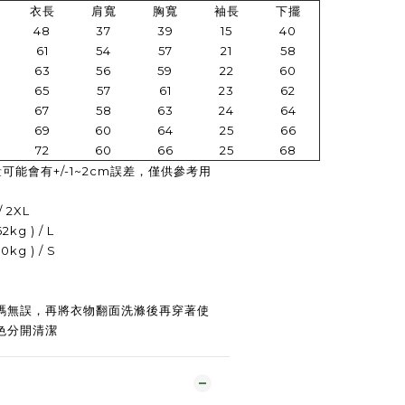
衣長
肩寬
胸寬
袖長
下擺
48
37
39
15
40
61
54
57
21
58
63
56
59
22
60
65
57
61
23
62
67
58
63
24
64
69
60
64
25
66
72
60
66
25
68
可能會有+/-1~2cm誤差，僅供參考用
/ 2XL
kg ) / L
kg ) / S
碼無誤，再
將衣物翻面洗滌後再穿著使
色分開清潔