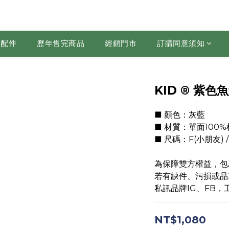
配件
歷年售完商品
經銷門市
訂購同意須知
KID ® 紫色
■ 顏色：灰藍
■ 材質：單面100
■ 尺碼：F(小朋友) / S /
為保障雙方權益，包
若有缺件、污損或品
私訊品牌IG、FB
NT$1,080