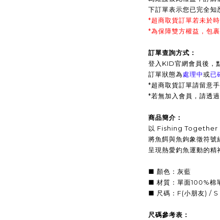
下訂單表示您已完全知
*超商取貨訂單若未於
*為保障雙方權益，包
訂單查詢方式：
登入KID官網會員後，
訂單狀態為
處理中
或
已
*超商取貨訂單請留意手
*
若無加入會員，請透過
商品簡介：
以 Fishing Togethe
將魚餌與魚鉤象徵符號
呈現熱愛釣魚運動的精
■ 顏色：灰藍
■ 材質：單面100%棉
■ 尺碼：F(小朋友) / S / M
尺碼參考表：