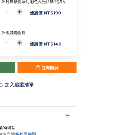
D ® 經典動物系列 彩色反光貼紙 1包5入
優惠價 NT$190
D ® 魚骨購物袋
優惠價 NT$140
立即購買
加入追蹤清單
上購物網站
前請詳閱
條款與細則