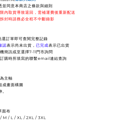
悉並同意本商店之條款與細則
時限內取貨導致退回，需補運費後重新配送
裹拆封時請務必全程不中斷錄影
點選訂單即可查閱完整記錄
確認
表示尚未出貨，
已完成
表示已出貨
機簡訊或至選擇7-11門市詢問
訂購時所填寫的聯繫email連結查詢
r 為主軸
組成畫面構圖
神。
單面布
 / L / XL / 2XL / 3XL