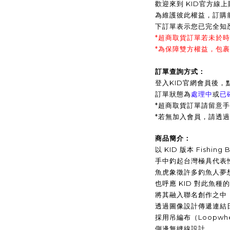
歡迎來到 KID官方線
為維護彼此權益，訂購
下訂單表示您已完全知
*超商取貨訂單若未於
*為保障雙方權益，包
訂單查詢方式：
登入KID官網會員後，
訂單狀態為
處理中
或
已
*超商取貨訂單請留意手
*
若無加入會員，請透過
商品簡介：
以 KID 版本 Fishing
手中釣起台灣極具代表
魚虎象徵許多釣魚人夢
也呼應 KID 對此魚種
將其融入聯名創作之中
透過圖像設計傳遞連結日本
採用吊編布（Loopwh
側邊無縫線設計