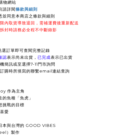
上購物網站
前請詳閱
條款與細則
悉並同意本商店之條款與細則
時限內取貨導致退回，需補運費後重新配送
裹拆封時請務必全程不中斷錄影
點選訂單即可查閱完整記錄
確認
表示尚未出貨，
已完成
表示已出貨
機簡訊或至選擇7-11門市詢問
訂購時所填寫的聯繫email連結查詢
 Boy 作為主角
性的魚種「魚虎」
想挑戰的目標
的喜愛
與台灣的 GOOD VIBES
eel）製作