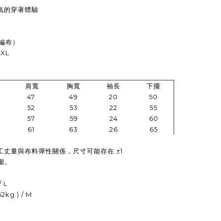
氣的穿著體驗
吊編布）
XXL
肩寬
胸寬
袖長
下擺
47
49
20
50
52
53
22
55
57
59
24
60
61
63
26
65
丈量與布料彈性關係，尺寸可能存在 ±1
圍。
/ L
kg ) / M