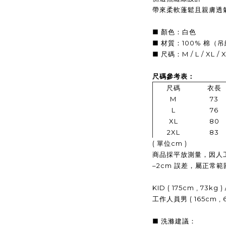
帶來柔軟蓬鬆且親膚透
■ 顏色：白色
■ 材質：100% 棉（
■ 尺碼：M / L / XL / 
尺碼參考表：
尺碼
衣長
M
73
L
76
XL
80
2XL
83
( 單位cm )
商品採平放測量，因人工
–2cm 誤差，屬正常範
KID ( 175cm , 73kg ) 
工作人員男 ( 165cm , 62
■ 洗滌建議：