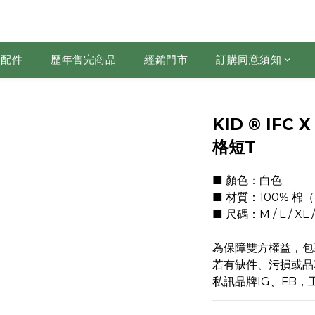
配件
歷年售完商品
經銷門市
訂購同意須知
KID ® IFC 
格短T
■ 顏色：白色
■ 材質：100% 棉
■ 尺碼：M / L / XL 
為保障雙方權益，包
若有缺件、污損或品
私訊品牌IG、FB