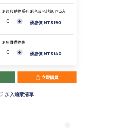
D ® 經典動物系列 彩色反光貼紙 1包5入
優惠價 NT$190
D ® 魚骨購物袋
優惠價 NT$140
立即購買
加入追蹤清單