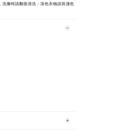
，洗滌時請翻面清洗；深色衣物請與淺色
。