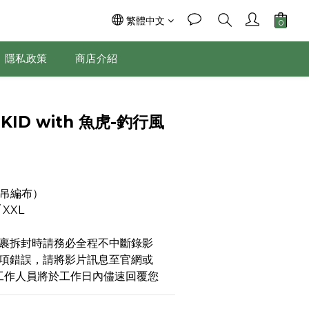
繁體中文
隱私政策
商店介紹
立即購買
X KID with 魚虎-釣行風
（吊編布）
/ XXL
裹拆封時請務必全程不中斷錄影
項錯誤，請將影片訊息至官網或
，工作人員將於工作日內儘速回覆您