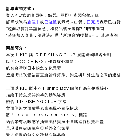
訂單查詢方式：
登入KID官網會員後，點選訂單即可查閱完整記錄
訂單狀態為
處理中
或
已確認
表示尚未出貨，
已完成
表示已出貨
*超商取貨訂單請留意手機簡訊或至選擇7-11門市詢問
*
若無加入會員，請透過訂購時所填寫的聯繫email連結查詢
商品簡介：
本次由 KID 與 IRIE FISHING CLUB 展開跨國聯名企劃
以「GOOD VIBES」作為核心概念
結合台灣與日本釣魚文化元素
透過街頭視覺語言重新詮釋海洋、釣魚與戶外生活之間的連結
正面以 KID 版本的 Fishing Boy 圖像作為主視覺核心
描繪手持魚虎與釣竿的動態姿態
融合 IRIE FISHING CLUB 字樣
背面則以大面積手寫塗鴉風格圖像構成
將「HOOKED ON GOOD VIBES」標語
結合帶有玩味感的插畫風格與握手圖騰進行視覺堆疊
呈現濃厚街頭氣息與戶外文化氛圍
雙方透過釣魚文化跨越海洋界線