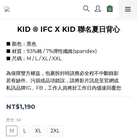
KID ® IFC X KID 聯名夏日背心
■ 顏色：黑色
■ 材質：93%棉 / 7%彈性纖維(spandex)
■ 尺碼：M / L / XL / XXL
為保障雙方權益，包裹拆封時請務必全程不中斷錄影
若有缺件、污損或品項錯誤，請將影片訊息至官網或
私訊品牌IG、FB，工作人員將於工作日內儘速回覆您
NT$1,190
尺寸
: M
M
L
XL
2XL