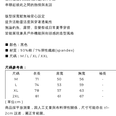
串聯起彼此之間的熱情與友誼
版型採寬鬆無袖背心設定
提升活動靈活度與穿著透氣性
無論釣魚、露營、音樂祭或日常夏季穿搭
皆能展現兼具戶外機能與街頭感的造型風格
■ 顏色：黑色
■ 材質：93%棉 / 7%彈性纖維(spandex)
■ 尺碼：M / L / XL / XXL
尺碼參考表：
尺碼
衣長
肩寬
胸寬
袖長
M
71
50
56
-
L
74
53
59
-
XL
78
57
63
-
2XL
81
61
67
-
( 單位cm )
商品採平放測量，因人工丈量與布料彈性關係，尺寸可能存在 ±1–
2cm 誤差，屬正常範圍。