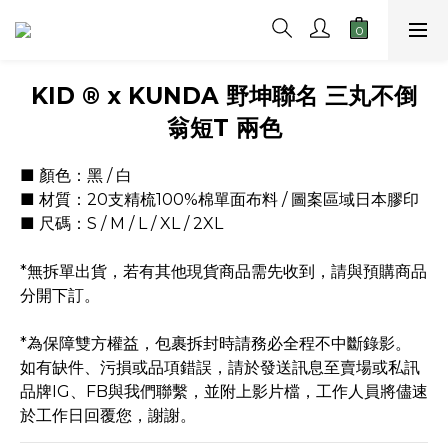
KID ® x KUNDA 野坤聯名 三丸不倒
翁短T 兩色
■ 顏色：黑 / 白 
■ 材質：20支精梳100%棉單面布料 / 圖案區域日本膠印
■ 尺碼：S / M / L / XL / 2XL
*無拆單出貨，若有其他現貨商品需先收到，請與預購商品
分開下訂。
*為保障雙方權益，包裹拆封時請務必全程不中斷錄影。
如有缺件、污損或品項錯誤，請於發送訊息至賣場或私訊
品牌IG、FB與我們聯繫，並附上影片檔，工作人員將儘速
於工作日回覆您，謝謝。