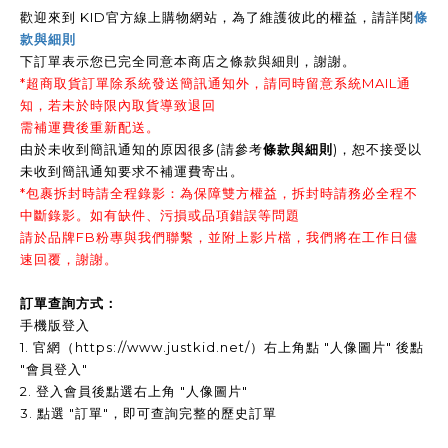
歡迎來到 KID官方線上購物網站，為了維護彼此的權益，請詳閱
條
款與細則
下訂單表示您已完全同意本商店之條款與細則，謝謝
。
*超商取貨訂單除系統發送簡訊通知外，請同時留意系統MAIL通
知，若未於時限內取貨導致退回
需補運費後重新配送。
由於未收到簡訊通知的原因很多(請參考
條款與細則
)，恕不接受以
未收到簡訊通知要求不補運費寄出。
*包裹拆封時請全程錄影：為保障雙方權益，拆封時請務必全程不
中斷錄影。如有缺件、污損或品項錯誤等問題
請於品牌FB粉專與我們聯繫，並附上影片檔，我們將在工作日儘
速回覆，謝謝。
訂單查詢方式：
手機版登入
1. 官網（https://www.justkid.net/）右上角點 "人像圖片" 後點
"會員登入"
2. 登入會員後點選右上角 "人像圖片"
3.
點選 "訂單"，即可查詢完整的歷史訂單