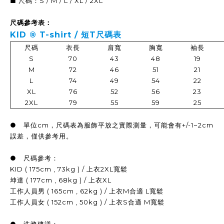
■ 尺碼：S / M / L / XL / 2XL
尺碼參考表：
KID ®
T-shirt / 短T
尺碼表
尺碼
衣長
肩寬
胸寬
袖長
S
70
43
48
19
M
72
46
51
21
L
74
49
54
22
XL
76
52
56
23
2XL
79
55
59
25
● 單位cm，尺碼表為服飾平放之實際測量，可能會有+/-1~2cm
誤差，僅供參考用。
● 尺碼參考：
KID ( 175cm , 73kg ) / 上衣2XL寬鬆
坤達 ( 177cm , 68kg ) / 上衣XL
工作人員男 ( 165cm , 62kg ) / 上衣M合適 L寬鬆
工作人員女 ( 152cm , 50kg ) / 上衣S合適 M寬鬆