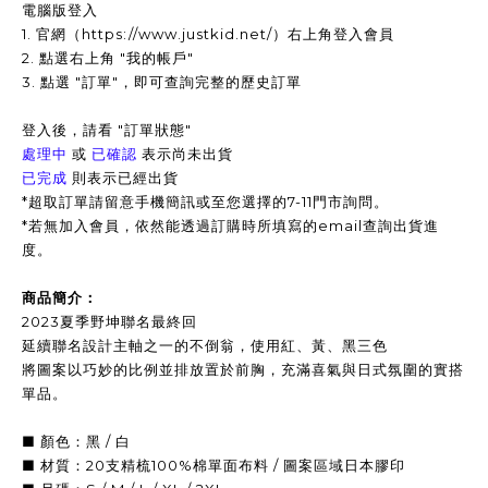
電腦版登入
1. 官網（https://www.justkid.net/）右上角登入會員
2. 點選右上角 "我的帳戶"
3. 點選 "訂單"，即可查詢完整的歷史訂單
登入後，請看 "訂單狀態"
處理中
或
已確認
表示尚未出貨
已完成
則表示已經出貨
*超取訂單請留意手機簡訊或至您選擇的7-11門市詢問。
*
若無加入會員，依然能透過訂購時所填寫的email查詢出貨進
度。
商品簡介：
2023夏季野坤聯名最終回
延續聯名設計主軸之一的不倒翁，使用紅、黃、黑三色
將圖案以巧妙的比例並排放置於前胸，充滿喜氣與日式氛圍的實搭
單品。
■ 顏色：黑 / 白
■ 材質：20支精梳100%棉單面布料 / 圖案區域日本膠印