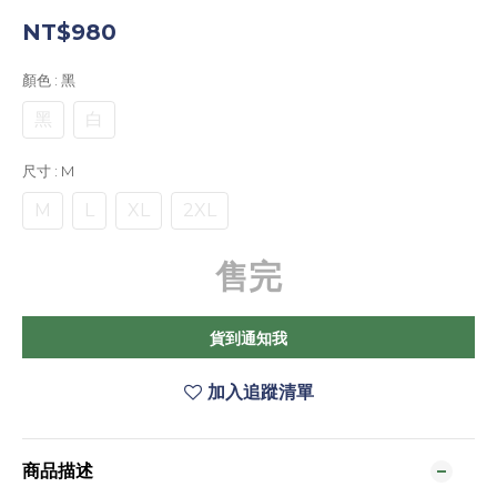
NT$980
顏色
: 黑
黑
白
尺寸
: M
M
L
XL
2XL
售完
貨到通知我
加入追蹤清單
商品描述