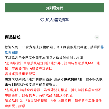
貨到通知我
加入追蹤清單
商品描述
歡迎來到 KID官方線上購物網站，為了維護彼此的權益，請詳閱
條
款與細則
下訂單表示您已完全同意本商店之條款與細則，謝謝
。
*超商取貨訂單除系統發送簡訊通知外，請同時留意系統MAIL通
知，若未於時限內取貨導致退回
需補運費後重新配送。
由於未收到簡訊通知的原因很多(請參考
條款與細則
)，恕不接受以
未收到簡訊通知要求不補運費寄出。
*包裹拆封時請全程錄影：為保障雙方權益，拆封時請務必全程不
中斷錄影。如有缺件、污損或品項錯誤等問題
請於品牌IG、FB與我們聯繫，並附上影片檔，我們將在工作日儘
速回覆，謝謝。