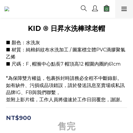
KID ® 日昇水洗棒球老帽
■ 顏色：水洗灰
■ 材質：純棉斜紋布水洗加工 / 圖案標立體PVC滴膠聚氯
乙烯
■ 尺碼：F , 帽簷中心點長7 帽頂高12 帽圍內圈約61cm
*為保障雙方權益，包裹拆封時請務必全程不中斷錄影。
如有缺件、污損或品項錯誤，請於發送訊息至賣場或私訊
品牌IG、FB與我們聯繫，
並附上影片檔，工作人員將儘速於工作日回覆您，謝謝。
NT$900
售完