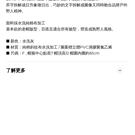
昇字拆解成日升象徵日出，巧妙的文字拆解成圖像又同時吻合品牌戶外
野人精神。
面料採水洗純棉布加工
基本款的老帽版型，百搭且適合所有臉型，營造成熟野人風格。
■ 顏色：水洗灰
■ 材質：純棉斜紋布水洗加工 / 圖案標立體PVC滴膠聚氯乙烯
■ 尺碼：F , 帽簷中心點長7 帽頂高12 帽圍內圈約61cm
了解更多