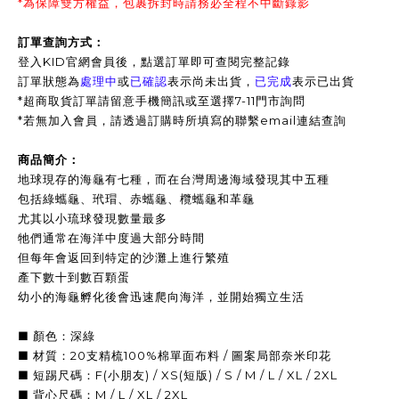
*為保障雙方權益，包裹拆封時請務必全程不中斷錄影
訂單查詢方式：
登入KID官網會員後，點選訂單即可查閱完整記錄
訂單狀態為
處理中
或
已確認
表示尚未出貨，
已完成
表示已出貨
*超商取貨訂單請留意手機簡訊或至選擇7-11門市詢問
*
若無加入會員，請透過訂購時所填寫的聯繫email連結查詢
商品簡介：
地球現存的海龜有七種，而在台灣周邊海域發現其中五種
包括綠蠵龜、玳瑁、赤蠵龜、欖蠵龜和革龜
尤其以小琉球發現數量最多
牠們通常在海洋中度過大部分時間
但每年會返回到特定的沙灘上進行繁殖
產下數十到數百顆蛋
幼小的海龜孵化後會迅速爬向海洋，並開始獨立生活
■ 顏色：深綠
■ 材質：20支精梳100%棉單面布料 / 圖案局部奈米印花
■ 短踢尺碼：F(小朋友) / XS(短版) / S / M / L / XL / 2XL
■ 背心尺碼：M / L / XL / 2XL