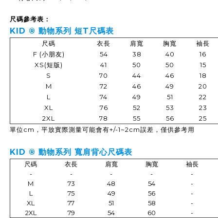
尺碼參考表：
KID ®
動物系列 短T
尺碼表
尺碼
衣長
肩寬
胸寬
袖長
F (小朋友)
54
38
40
16
XS(短版)
41
50
50
15
S
70
44
46
18
M
72
46
49
20
L
74
49
51
22
XL
76
52
53
23
2XL
78
55
56
25
單位cm，平放實際測量可能會有+/-1~2cm誤差，僅供參考用
KID ®
動物系列 寬肩背心
尺碼表
尺碼
衣長
肩寬
胸寬
袖長
-
-
-
-
-
M
73
48
54
-
L
75
49
56
-
XL
77
51
58
-
2XL
79
54
60
-