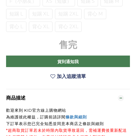
F（小朋友）
XS（短版）
短踢 S
短踢 M
短踢 L
短踢 XL
短踢 2XL
背心 M
背心 L
背心 XL
背心 2XL
售完
貨到通知我
加入追蹤清單
商品描述
歡迎來到 KID官方線上購物網站
為維護彼此權益，訂購前請詳閱
條款與細則
下訂單表示您已完全知悉並同意本商店之條款與細則
*超商取貨訂單若未於時限內取貨導致退回，需補運費後重新配送