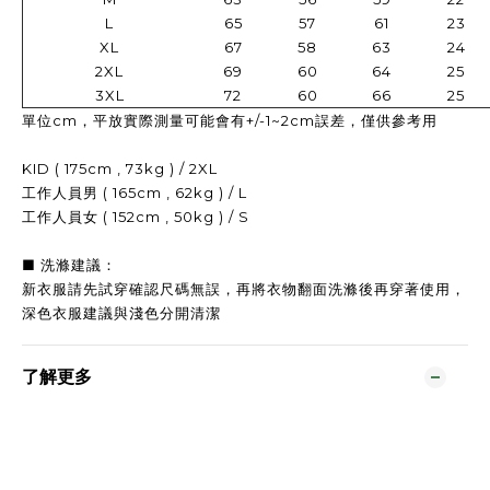
L
65
57
61
23
XL
67
58
63
24
2XL
69
60
64
25
3XL
72
60
66
25
單位cm，平放實際測量可能會有+/-1~2cm誤差，僅供參考用
KID ( 175cm , 73kg ) / 2XL
工作人員男 ( 165cm , 62kg ) / L
工作人員女 ( 152cm , 50kg ) / S
■ 洗滌建議：
新衣服請先試穿確認尺碼無誤，再
將衣物翻面洗滌後再穿著使用，
深色衣服建議與淺色分開清潔
了解更多