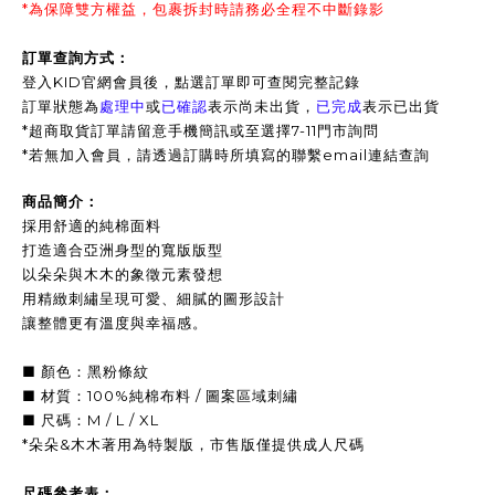
*為保障雙方權益，包裹拆封時請務必全程不中斷錄影
訂單查詢方式：
登入KID官網會員後，點選訂單即可查閱完整記錄
訂單狀態為
處理中
或
已確認
表示尚未出貨，
已完成
表示已出貨
*超商取貨訂單請留意手機簡訊或至選擇7-11門市詢問
*
若無加入會員，請透過訂購時所填寫的聯繫email連結查詢
商品簡介：
採用舒適的純棉面料
打造適合亞洲身型的寬版版型
以朵朵與木木的象徵元素發想
用精緻刺繡呈現可愛、細膩的圖形設計
讓整體更有溫度與幸福感。
■ 顏色：黑粉條紋
■ 材質：100%純棉布料 / 圖案區域刺繡
■ 尺碼：M / L / XL
*朵朵&木木著用為特製版，市售版僅提供成人尺碼
尺碼參考表：