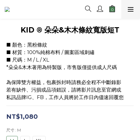
KID ® 朵朵&木木條紋寬版短T
■ 顏色：黑粉條紋
■ 材質：100%純棉布料 / 圖案區域刺繡
■ 尺碼：M / L / XL 
*朵朵&木木著用為特製版，市售版僅提供成人尺碼
為保障雙方權益，包裹拆封時請務必全程不中斷錄影
若有缺件、污損或品項錯誤，請將影片訊息至官網或
私訊品牌IG、FB，工作人員將於工作日內儘速回覆您
NT$1,080
尺寸
: M