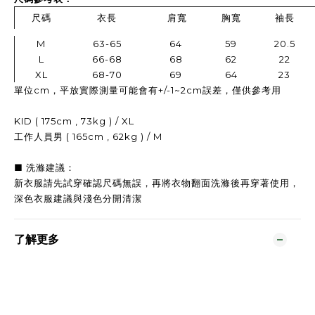
尺碼
衣長
肩寬
胸寬
袖長
M
63-65
64
59
20.5
L
66-68
68
62
22
XL
68-70
69
64
23
單位cm，平放實際測量可能會有+/-1~2cm誤差，僅供參考用
KID ( 175cm , 73kg ) / XL
工作人員男 ( 165cm , 62kg ) / M
■ 洗滌建議：
新衣服請先試穿確認尺碼無誤，再
將衣物翻面洗滌後再穿著使用，
深色衣服建議與淺色分開清潔
了解更多