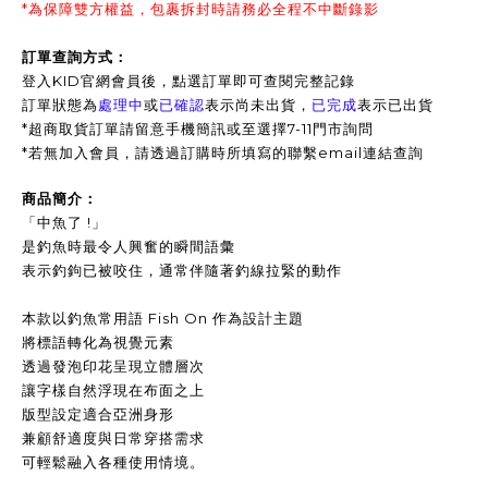
*為保障雙方權益，包裹拆封時請務必全程不中斷錄影
訂單查詢方式：
登入KID官網會員後，點選訂單即可查閱完整記錄
訂單狀態為
處理中
或
已確認
表示尚未出貨，
已完成
表示已出貨
*超商取貨訂單請留意手機簡訊或至選擇7-11門市詢問
*
若無加入會員，請透過訂購時所填寫的聯繫email連結查詢
商品簡介：
「中魚了 !」
是釣魚時最令人興奮的瞬間語彙
表示釣鉤已被咬住，通常伴隨著釣線拉緊的動作
本款以釣魚常用語 Fish On 作為設計主題
將標語轉化為視覺元素
透過發泡印花呈現立體層次
讓字樣自然浮現在布面之上
版型設定適合亞洲身形
兼顧舒適度與日常穿搭需求
可輕鬆融入各種使用情境。