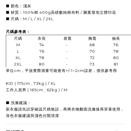
■ 顏色：淺灰
■ 材質：100%棉 400g高磅數純棉布料 / 圖案發泡立體印花
■ 尺碼：M / L / XL / 2XL
尺碼參考表：
尺碼
衣長
肩寬
胸寬
袖長
M
74
-
68
76
L
76
-
70
78
XL
78
-
72
80
2XL
80
-
73
81
單位cm，平放實際測量可能會有+/-1~2cm誤差，僅供參考用
KID ( 175cm , 73kg ) / XL
工作人員男 ( 165cm , 62kg ) / M
■ 洗滌建議：
新衣服請先試穿確認尺碼無誤，再
將衣物翻面洗滌後再穿著使用，
深色衣服建議與淺色分開清潔