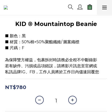
KID ® Mountaintop Beanie
■ 顏色：黑
■ 材質：50%棉+50%聚酯纖維/ 圖案織標
■ 尺碼：F
為保障雙方權益，包裹拆封時請務必全程不中斷錄影
若有缺件、污損或品項錯誤，請將影片訊息至官網或
私訊品牌IG、FB，工作人員將於工作日內儘速回覆您
NT$780