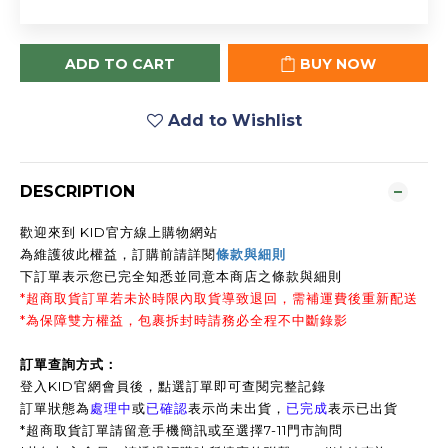
ADD TO CART
BUY NOW
Add to Wishlist
DESCRIPTION
歡迎來到 KID官方線上購物網站
為維護彼此權益，訂購前請詳閱
條款與細則
下訂單表示您已完全知悉並同意本商店之條款與細則
*超商取貨訂單若未於時限內取貨導致退回，需補運費後重新配送
*為保障雙方權益，包裹拆封時請務必全程不中斷錄影
訂單查詢方式：
登入KID官網會員後，點選訂單即可查閱完整記錄
訂單狀態為
處理中
或
已確認
表示尚未出貨，
已完成
表示已出貨
*超商取貨訂單請留意手機簡訊或至選擇7-11門市詢問