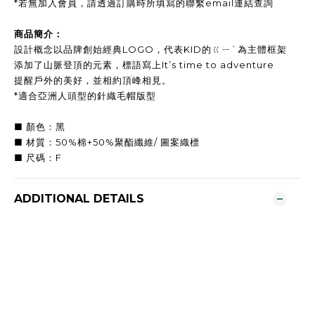
*
若無加入會員，請透過訂購時所填寫的聯繫email連結查詢
商品簡介：
設計概念以品牌創始經典LOGO，代表KID的ㄍㄧˋ為主體框架
添加了山脈登頂的元素，標語寫上It’s time to adventure
提醒戶外的美好，並相約頂峰相見。
*適合亞洲人頭型的針織毛帽版型
■ 顏色：黑
■ 材質：50%棉+50%聚酯纖維/ 圖案織標
■ 尺碼：F
ADDITIONAL DETAILS