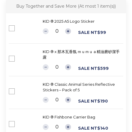
Buy Together and Save More
(At most 1 item(s))
KID ® 2025 A5 Logo Sticker
SALE NT$99
KID ® x 那木瓦香氛 ｍｕｍｕａ精油磨砂潔手
露
SALE NT$599
KID ® Classic Animal Series Reflective
Stickers – Pack of 5
SALE NT$190
KID ® Fishbone Carrier Bag
SALE NT$140