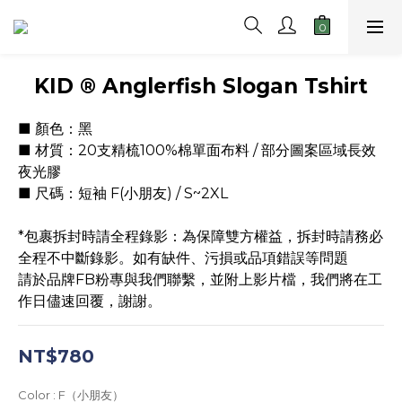
KID ® Anglerfish Slogan Tshirt
■ 顏色：黑 
■ 材質：20支精梳100%棉單面布料 / 部分圖案區域長效
夜光膠
■ 尺碼：短袖 F(小朋友) / S~2XL
*包裹拆封時請全程錄影：為保障雙方權益，拆封時請務必
全程不中斷錄影。如有缺件、污損或品項錯誤等問題
請於品牌FB粉專與我們聯繫，並附上影片檔，我們將在工
作日儘速回覆，謝謝。
NT$780
Color
: F（小朋友）