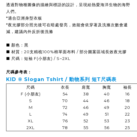
透過對物種圖像的描繪與標語的設計，呈現給熱愛海洋生物的海野
人們。
*適合亞洲身型衣板
*夜光膠部分照光後可在暗處發亮，效能會依穿著及洗滌次數會遞
減，建議內外反折後洗滌
■ 顏色：黑
■ 材質：20支精梳100%棉單面布料 / 部分圖案區域長效夜光膠
■ 尺碼：短袖 F(小朋友) / S~2XL
尺碼參考表：
KID ®
Slogan Tshirt / 動物系列 短T
尺碼表
尺碼
衣長
肩寬
胸寬
袖長
F (小朋友)
54
38
40
16
S
70
44
46
18
M
72
46
49
20
L
74
49
51
22
XL
76
52
53
23
2XL
78
55
56
25