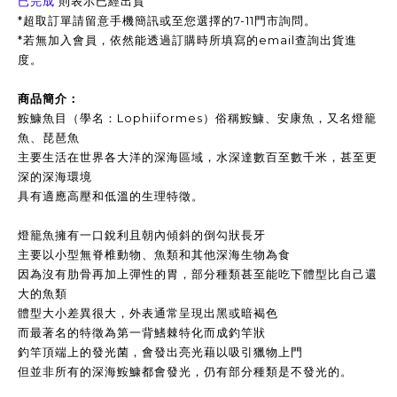
已完成
則表示已經出貨
*超取訂單請留意手機簡訊或至您選擇的7-11門市詢問。
*
若無加入會員，依然能透過訂購時所填寫的email查詢出貨進
度。
商品簡介：
鮟鱇魚目（學名：Lophiiformes）俗稱鮟鱇、安康魚，又名燈籠
魚、琵琶魚
主要生活在世界各大洋的深海區域，水深達數百至數千米，甚至更
深的深海環境
具有適應高壓和低溫的生理特徵。
燈籠魚擁有一口銳利且朝內傾斜的倒勾狀長牙
主要以小型無脊椎動物、魚類和其他深海生物為食
因為沒有肋骨再加上彈性的胃，部分種類甚至能吃下體型比自己還
大的魚類
體型大小差異很大，外表通常呈現出黑或暗褐色
而最著名的特徵為第一背鰭棘特化而成釣竿狀
釣竿頂端上的發光菌，會發出亮光藉以吸引獵物上門
但並非所有的深海鮟鱇都會發光，仍有部分種類是不發光的。