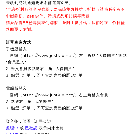
未收到簡訊通知要求不補運費寄出。
*包裹拆封時請全程錄影：為保障雙方權益，拆封時請務必全程不
中斷錄影。如有缺件、污損或品項錯誤等問題
請於品牌FB粉專與我們聯繫，並附上影片檔，我們將在工作日儘
速回覆，謝謝。
訂單查詢方式：
手機版登入
1. 官網（https://www.justkid.net/）右上角點 "人像圖片" 後點
"會員登入"
2. 登入會員後點選右上角 "人像圖片"
3.
點選 "訂單"，即可查詢完整的歷史訂單
電腦版登入
1. 官網（https://www.justkid.net/）右上角登入會員
2. 點選右上角 "我的帳戶"
3. 點選 "訂單"，即可查詢完整的歷史訂單
登入後，請看 "訂單狀態"
處理中
或
已確認
表示尚未出貨