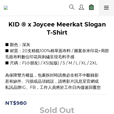
KID ® x Joycee Meerkat Slogan
T-Shirt
■ 顏色：深灰
■ 材質：20支精梳100%棉單面布料 / 圖案奈米印花+局部
毛面布料數位印花與刺繡呈現毛料手感
■ 尺碼：F(小朋友) / XS(短版) / S / M / L / XL / 2XL
為保障雙方權益，包裹拆封時請務必全程不中斷錄影
若有缺件、污損或品項錯誤，請將影片訊息至官網或
私訊品牌IG、FB，工作人員將於工作日內儘速回覆您
NT$980
Sold Out