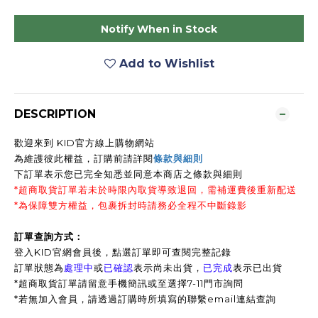
Notify When in Stock
Add to Wishlist
DESCRIPTION
歡迎來到 KID官方線上購物網站
為維護彼此權益，訂購前請詳閱
條款與細則
下訂單表示您已完全知悉並同意本商店之條款與細則
*超商取貨訂單若未於時限內取貨導致退回，需補運費後重新配送
*為保障雙方權益，包裹拆封時請務必全程不中斷錄影
訂單查詢方式：
登入KID官網會員後，點選訂單即可查閱完整記錄
訂單狀態為
處理中
或
已確認
表示尚未出貨，
已完成
表示已出貨
*超商取貨訂單請留意手機簡訊或至選擇7-11門市詢問
*
若無加入會員，請透過訂購時所填寫的聯繫email連結查詢