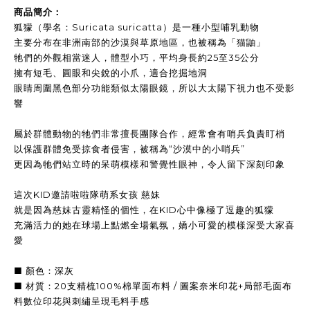
商品簡介：
狐獴（學名：Suricata suricatta）是一種小型哺乳動物
主要分布在非洲南部的沙漠與草原地區，也被稱為「猫鼬」
牠們的外觀相當迷人，體型小巧，平均身長約25至35公分
擁有短毛、圓眼和尖銳的小爪，適合挖掘地洞
眼睛周圍黑色部分功能類似太陽眼鏡，所以大太陽下視力也不受影
響
屬於群體動物的牠們非常擅長團隊合作，經常會有哨兵負責盯梢
以保護群體免受掠食者侵害，被稱為“沙漠中的小哨兵”
更因為牠們站立時的呆萌模樣和警覺性眼神，令人留下深刻印象
這次KID邀請啦啦隊萌系女孩 慈妹
就是因為慈妹古靈精怪的個性，在KID心中像極了逗趣的狐獴
充滿活力的她在球場上點燃全場氣氛，嬌小可愛的模樣深受大家喜
愛
■ 顏色：深灰
■ 材質：20支精梳100%棉單面布料 / 圖案奈米印花+局部毛面布
料數位印花與刺繡呈現毛料手感