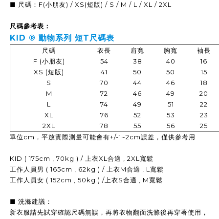
■ 尺碼：F(小朋友) / XS(短版) / S / M / L / XL / 2XL
尺碼參考表：
KID ®
動物系列 短T
尺碼表
尺碼
衣長
肩寬
胸寬
袖長
F (小朋友)
54
38
40
16
XS (短版)
41
50
50
15
S
70
44
46
18
M
72
46
49
20
L
74
49
51
22
XL
76
52
53
23
2XL
78
55
56
25
單位cm，平放實際測量可能會有+/-1~2cm誤差，僅供參考用
KID ( 175cm , 70kg ) / 上衣XL合適 , 2XL寬鬆
工作人員男 ( 165cm , 62kg ) / 上衣M合適 , L寬鬆
工作人員女 ( 152cm , 50kg ) /上衣S合適 , M寬鬆
■ 洗滌建議：
新衣服請先試穿確認尺碼無誤，再
將衣物翻面洗滌後再穿著使用，