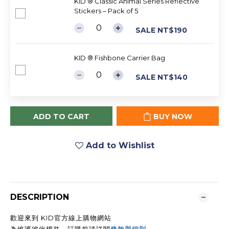
KID ® Classic Animal Series Reflective
Stickers – Pack of 5
SALE NT$190
KID ® Fishbone Carrier Bag
SALE NT$140
ADD TO CART
BUY NOW
Add to Wishlist
DESCRIPTION
歡迎來到 KID官方線上購物網站