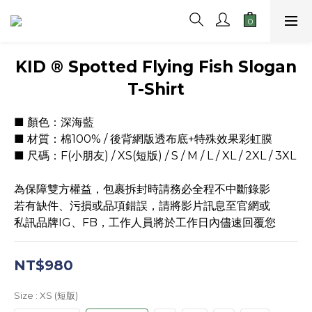
KID ® Spotted Flying Fish Slogan
T-Shirt
■ 顏色：深海藍
■ 材質：棉100% / 後背網版透布底+特殊效果彩虹膜
■ 尺碼：F(小朋友) / XS(短版) / S / M / L / XL / 2XL / 3XL
為保障雙方權益，包裹拆封時請務必全程不中斷錄影
若有缺件、污損或品項錯誤，請將影片訊息至官網或
私訊品牌IG、FB，工作人員將於工作日內儘速回覆您
NT$980
Size
: XS (短版)