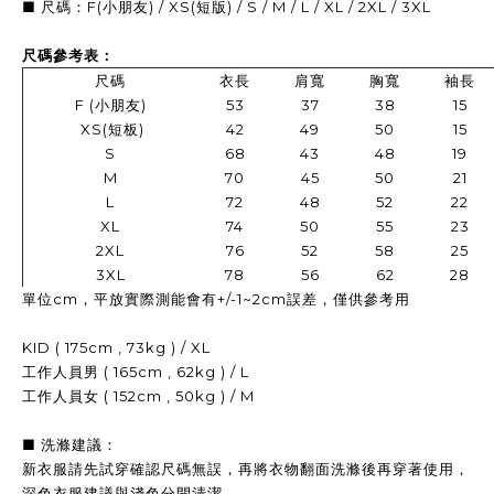
■ 尺碼：F(小朋友) / XS(短版) / S / M / L / XL / 2XL / 3XL
尺碼參考表：
尺碼
衣長
肩寬
胸寬
袖長
F (小朋友)
53
37
38
15
XS(短板)
42
49
50
15
S
68
43
48
19
M
70
45
50
21
L
72
48
52
22
XL
74
50
55
23
2XL
76
52
58
25
3XL
78
56
62
28
單位cm，平放實際測能會有+/-1~2cm誤差，僅供參考用
KID ( 175cm , 73kg ) / XL
工作人員男 ( 165cm , 62kg ) / L
工作人員女 ( 152cm , 50kg ) / M
■ 洗滌建議：
新衣服請先試穿確認尺碼無誤，再
將衣物翻面洗滌後再穿著使用，
深色衣服建議與淺色分開清潔