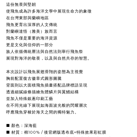
這份無畏與堅韌
使飛魚成為許多海洋文學中展現生命力的象徵
在台灣東部與蘭嶼地區
飛魚更育出深厚的人文傳統
對蘭嶼達悟（雅美）族而言
飛魚不僅是重要的海洋資源
更是文化與信仰的一部分
族人依循傳統曆法與自然法則舉行飛魚祭
展現對海洋的敬畏，以及與自然共存的智慧。
本次設計以飛魚展翅滑翔的姿態為主視覺
胸前配置復古徽章式圓形圖騰
背面則以大面積飛魚插畫搭配品牌標語呈現
透過細膩線條描繪魚體鱗片與翼鰭結構
並加入特殊銀蔥印刷工藝
在不同光線下展現如海面波光般的閃耀層次
呼應飛魚穿梭於海天之間的獨特魅力。
■ 顏色：深海藍
■ 材質：棉100% / 後背網版透布底+特殊效果彩虹膜