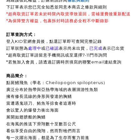
為維護彼此權益，訂購前請詳閱
條款與細則
下訂單表示您已完全知悉並同意本商店之條款與細則
*超商取貨訂單若未於時限內取貨導致退回，需補運費後重新配送
*為保障雙方權益，包裹拆封時請務必全程不中斷錄影
訂單查詢方式：
登入KID官網會員後，點選訂單即可查閱完整記錄
訂單狀態為
處理中
或
已確認
表示尚未出貨，
已完成
表示已出貨
*超商取貨訂單請留意手機簡訊或至選擇7-11門市詢問
*
若無加入會員，請透過訂購時所填寫的聯繫email連結查詢
商品簡介：
點斑鰭飛魚（學名：Cheilopogon spilopterus）
廣泛分布於熱帶與亞熱帶海域的表層洄游性魚類
擁有修長流線的身形與發達的胸鰭
當遭遇鬼頭刀、鮪魚等掠食者追逐時
會以驚人的爆發力衝出海面
展開如翅膀般的胸鰭
在海風的推送下滑翔數十至數百公尺
看似享受自由的飛翔，然而對牠們而言
每一次躍出海面，都是為了生存而奮力前進