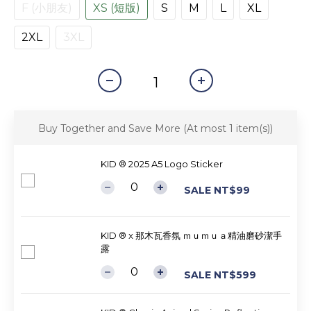
F (小朋友)
XS (短版)
S
M
L
XL
2XL
3XL
Buy Together and Save More
(At most 1 item(s))
KID ® 2025 A5 Logo Sticker
SALE NT$99
KID ® x 那木瓦香氛 ｍｕｍｕａ精油磨砂潔手
露
SALE NT$599