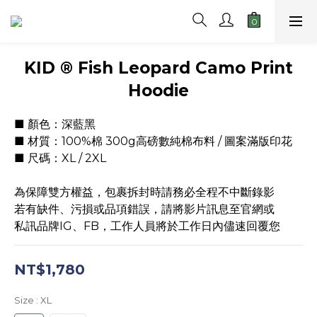
KID ® Fish Leopard Camo Print
Hoodie
■ 顏色：深藍黑
■ 材質：100%棉 300g高磅數純棉布料 / 圖案滿版印花
■ 尺碼：XL / 2XL
為保障雙方權益，包裹拆封時請務必全程不中斷錄影
若有缺件、污損或品項錯誤，請將影片訊息至官網或
私訊品牌IG、FB，工作人員將於工作日內儘速回覆您
NT$1,780
Size
: XL