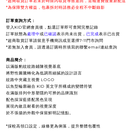
*超商取貨訂單若未於時限內取貨導致退回，需補運費後重新配送
*為保障雙方權益，包裹拆封時請務必全程不中斷錄影
訂單查詢方式：
登入KID官網會員後，點選訂單即可查閱完整記錄
訂單狀態為
處理中
或
已確認
表示尚未出貨，
已完成
表示已出貨
*超商取貨訂單請留意手機簡訊或至選擇7-11門市詢問
*
若無加入會員，請透過訂購時所填寫的聯繫email連結查詢
商品簡介：
以滿版豹紋紋路鋪陳視覺基底
將野性圖騰轉化為低調而細膩的設計語言
紋路中夾藏主視覺 LOGO
以魚型輪廓融合 KID 英文字所構成的變體符號
在滿版排列中形塑隱約可辨的品牌識別
配色採深藍搭配黑色呈現
展現內斂且耐看的視覺深度
於不張揚的外觀中保留鮮明記憶點。
*採較高領口設定，線條更為俐落，提升整體包覆性