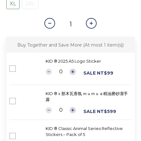
XL
2XL
Buy Together and Save More
(At most 1 item(s))
KID ® 2025 A5 Logo Sticker
SALE NT$99
KID ® x 那木瓦香氛 ｍｕｍｕａ精油磨砂潔手
露
SALE NT$599
KID ® Classic Animal Series Reflective
Stickers – Pack of 5