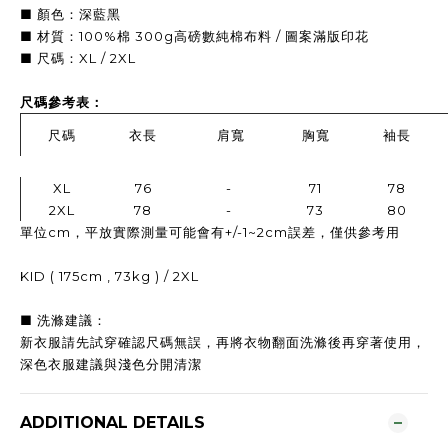
■ 顏色：深藍黑
■ 材質：100%棉 300g高磅數純棉布料 / 圖案滿版印花
■ 尺碼：XL / 2XL
尺碼參考表：
尺碼
衣長
肩寬
胸寬
袖長
XL
76
-
71
78
2XL
78
-
73
80
單位cm，平放實際測量可能會有+/-1~2cm誤差，僅供參考用
KID ( 175cm , 73kg ) / 2XL
■ 洗滌建議：
新衣服請先試穿確認尺碼無誤，再
將衣物翻面洗滌後再穿著使用，
深色衣服建議與淺色分開清潔
ADDITIONAL DETAILS