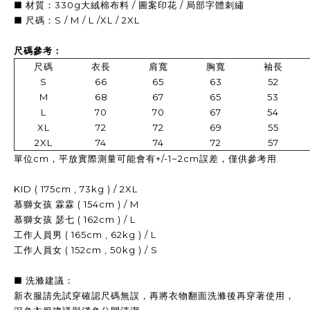
■ 材質：330g大絨棉布料 / 圖案印花 / 局部字體刺繡
■ 尺碼：S / M / L /XL / 2XL
尺碼參考：
尺碼
衣長
肩寬
胸寬
袖長
S
66
65
63
52
M
68
67
65
53
L
70
70
67
54
XL
72
72
69
55
2XL
74
74
72
57
單位cm，平放實際測量可能會有+/-1~2cm誤差，僅供參考用
KID ( 175cm , 73kg ) / 2XL
慕獅女孩 霖霖 ( 154cm ) / M
慕獅女孩 瑟七 ( 162cm ) / L
工作人員男 ( 165cm , 62kg ) / L
工作人員女 ( 152cm , 50kg ) / S
■ 洗滌建議：
新衣服請先試穿確認尺碼無誤，再
將衣物翻面洗滌後再穿著使用，