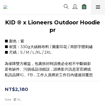
KID ® x Lioneers Outdoor Hoodie
pr
■ 顏色：紫
■ 材質：330g大絨棉布料 / 圖案印花 / 局部字體刺繡
■ 尺碼：S / M / L /XL / 2XL
為保障雙方權益，包裹拆封時請務必全程不中斷錄影
若有缺件、污損或品項錯誤，請將影片訊息至官網或
私訊品牌IG、FB，工作人員將於工作日內儘速回覆您
NT$2,180
Size
: 紫 XL