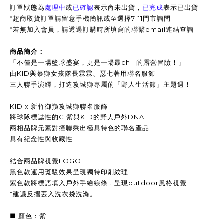
訂單狀態為
處理中
或
已確認
表示尚未出貨，
已完成
表示已出貨
*超商取貨訂單請留意手機簡訊或至選擇7-11門市詢問
*
若無加入會員，請透過訂購時所填寫的聯繫email連結查詢
商品簡介：
「不僅是一場籃球盛宴，更是一場最chill的露營冒險！」
由KID與慕獅女孩隊長霖霖、瑟七著用聯名服飾
三人聯手演繹，打造攻城獅專屬的「野人生活節」主題週！
KID x 新竹御嵿攻城獅聯名服飾
將球隊標誌性的CI紫與KID的野人戶外DNA
兩相品牌元素對撞聯乘出極具特色的聯名產品
具有紀念性與收藏性
結合兩品牌視覺LOGO
黑色款運用斑駁效果呈現獨特印刷紋理
紫色款將標語填入戶外手繪線條，呈現outdoor風格視覺
*建議反摺丟入洗衣袋洗滌。
■ 顏色：紫