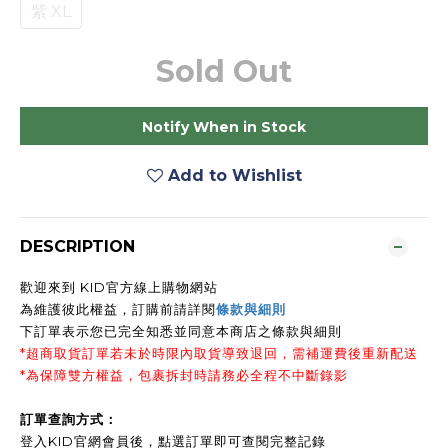
紫 XL
Sold Out
Notify When in Stock
Add to Wishlist
DESCRIPTION
歡迎來到 KID官方線上購物網站
為維護彼此權益，訂購前請詳閱
條款與細則
下訂單表示您已完全知悉並同意本商店之條款與細則
*超商取貨訂單若未於時限內取貨導致退回，需補運費後重新配送
*為保障雙方權益，包裹拆封時請務必全程不中斷錄影
訂單查詢方式：
登入KID官網會員後，點選訂單即可查閱完整記錄